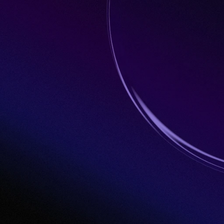
6
lse Brasil 2026 com
dados
leiro e suas projeções futuras.