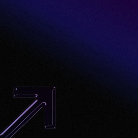
digital
em
202
Acesse gratuitamente
a Pesquisa Anual da SendPu
exclusivos
sobre o cenário do marketing digital brasi
Acesse o e-book gratuitamente