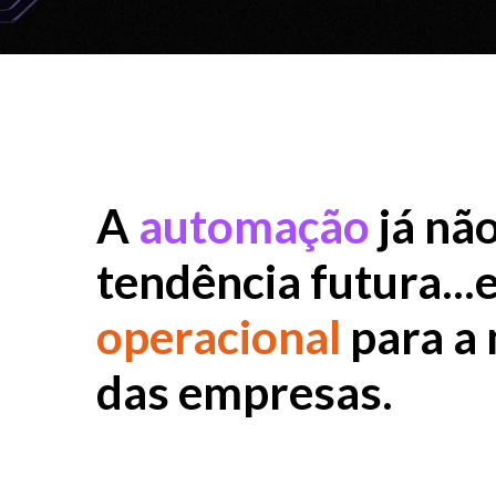
A
automação
já não
tendência futura...
operacional
para a 
das empresas.