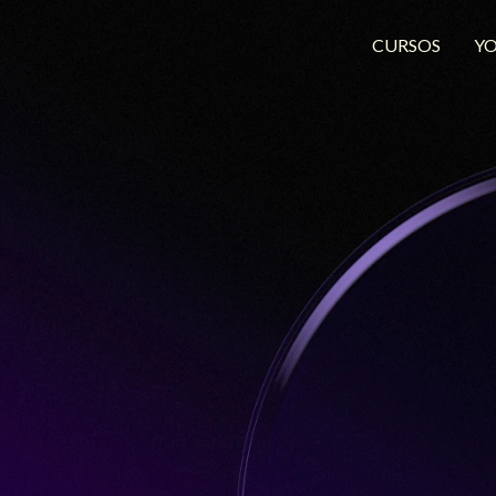
CURSOS
Y
álise do
keting