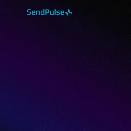
Relatório de an
cenário do
mar