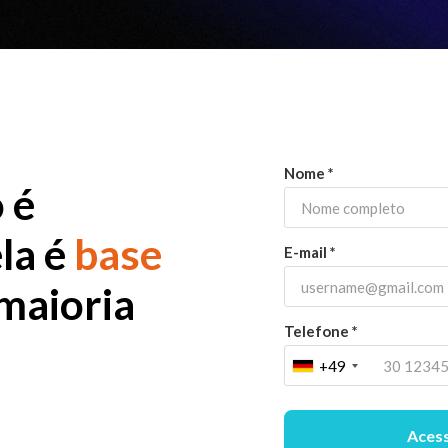
Nome *
 é
ela é
base
E-mail *
maioria
Telefone *
+49
Acess